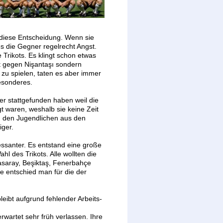
diese Entscheidung. Wenn sie
s die Gegner regelrecht Angst.
 Trikots. Es klingt schon etwas
t gegen Nişantaşı sondern
 zu spielen, taten es aber immer
esonderes.
ter stattgefunden haben weil die
 waren, weshalb sie keine Zeit
on den Jugendlichen aus den
iger.
ressanter. Es entstand eine große
 des Trikots. Alle wollten die
asaray, Beşiktaş, Fenerbahçe
e entschied man für die der
leibt aufgrund fehlender Arbeits-
rwartet sehr früh verlassen. Ihre