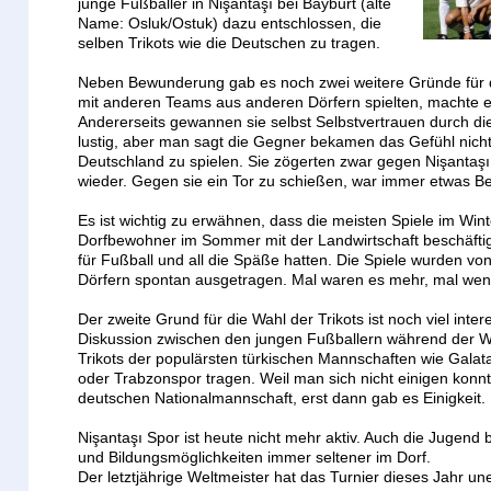
junge Fußballer in Nişantaşı bei Bayburt (alte
Name: Osluk/Ostuk) dazu entschlossen, die
selben Trikots wie die Deutschen zu tragen.
Neben Bewunderung gab es noch zwei weitere Gründe für 
mit anderen Teams aus anderen Dörfern spielten, machte e
Andererseits gewannen sie selbst Selbstvertrauen durch die
lustig, aber man sagt die Gegner bekamen das Gefühl nich
Deutschland zu spielen. Sie zögerten zwar gegen Nişantaşı
wieder. Gegen sie ein Tor zu schießen, war immer etwas B
Es ist wichtig zu erwähnen, dass die meisten Spiele im Win
Dorfbewohner im Sommer mit der Landwirtschaft beschäftigt
für Fußball und all die Späße hatten. Die Spiele wurden v
Dörfern spontan ausgetragen. Mal waren es mehr, mal wen
Der zweite Grund für die Wahl der Trikots ist noch viel inte
Diskussion zwischen den jungen Fußballern während der Wahl
Trikots der populärsten türkischen Mannschaften wie Galat
oder Trabzonspor tragen. Weil man sich nicht einigen konnt
deutschen Nationalmannschaft, erst dann gab es Einigkeit.
Nişantaşı Spor ist heute nicht mehr aktiv. Auch die Jugend b
und Bildungsmöglichkeiten immer seltener im Dorf.
Der letztjährige Weltmeister hat das Turnier dieses Jahr une