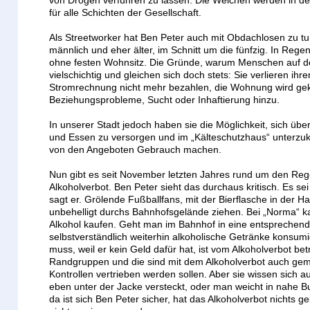
von Drogen verführen zu lassen. Die Weichen werden in den 
für alle Schichten der Gesellschaft.
Als Streetworker hat Ben Peter auch mit Obdachlosen zu t
männlich und eher älter, im Schnitt um die fünfzig. In Re
ohne festen Wohnsitz. Die Gründe, warum Menschen auf de
vielschichtig und gleichen sich doch stets: Sie verlieren ihr
Stromrechnung nicht mehr bezahlen, die Wohnung wird ge
Beziehungsprobleme, Sucht oder Inhaftierung hinzu.
In unserer Stadt jedoch haben sie die Möglichkeit, sich übe
und Essen zu versorgen und im „Kälteschutzhaus“ unterzuk
von den Angeboten Gebrauch machen.
Nun gibt es seit November letzten Jahres rund um den Re
Alkoholverbot. Ben Peter sieht das durchaus kritisch. Es sei
sagt er. Grölende Fußballfans, mit der Bierflasche in der H
unbehelligt durchs Bahnhofsgelände ziehen. Bei „Norma“ 
Alkohol kaufen. Geht man im Bahnhof in eine entsprechend
selbstverständlich weiterhin alkoholische Getränke konsum
muss, weil er kein Geld dafür hat, ist vom Alkoholverbot bet
Randgruppen und die sind mit dem Alkoholverbot auch gemei
Kontrollen vertrieben werden sollen. Aber sie wissen sich a
eben unter der Jacke versteckt, oder man weicht in nahe 
da ist sich Ben Peter sicher, hat das Alkoholverbot nichts g