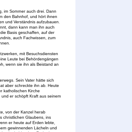
ig, im Sommer auch drei. Dann
um den Bahnhof, und hört ihnen
auen und Verständnis aufzubauen.
innt, dann kann man ihn auch
 die Basis geschaffen, auf der
ständnis, auch Fachwissen, zum
önnen.
Netzwerken, mit Besuchsdiensten
seine Leute bei Behördengängen
oh, wenn sie ihn als Beistand an
terwegs. Sein Vater hätte sich
bat aber schreckte ihn ab. Heute
er katholischen Kirche
, und er schöpft Kraft aus seinem
rte, von der Kanzel herab
s christlichen Glaubens, ins
enn er heute auf Erden lebte,
einem gewinnenden Lächeln und