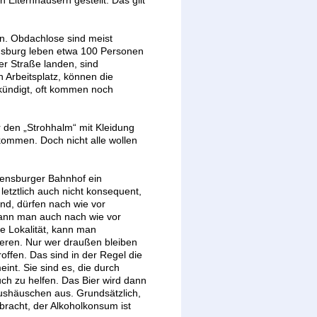
Elternhäusern gestellt. Das gilt
un. Obdachlose sind meist
gensburg leben etwa 100 Personen
r Straße landen, sind
en Arbeitsplatz, können die
kündigt, oft kommen noch
r den „Strohhalm“ mit Kleidung
ommen. Doch nicht alle wollen
gensburger Bahnhof ein
 letztlich auch nicht konsequent,
and, dürfen nach wie vor
kann man auch nach wie vor
e Lokalität, kann man
ieren. Nur wer draußen bleiben
roffen. Das sind in der Regel die
nt. Sie sind es, die durch
uch zu helfen. Das Bier wird dann
Bushäuschen aus. Grundsätzlich,
ebracht, der Alkoholkonsum ist