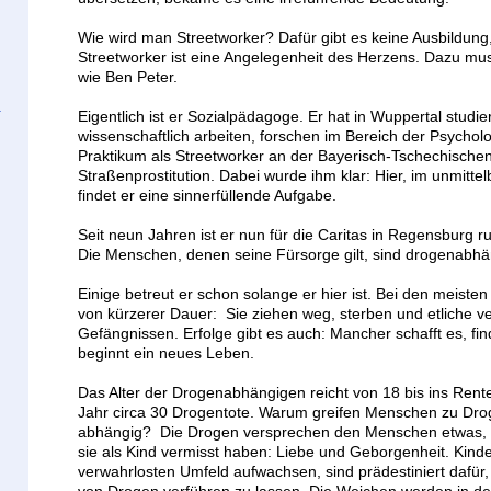
Wie wird man Streetworker? Dafür gibt es keine Ausbildung
Streetworker ist eine Angelegenheit des Herzens. Dazu mus
wie Ben Peter.
Eigentlich ist er Sozialpädagoge. Er hat in Wuppertal studie
wissenschaftlich arbeiten, forschen im Bereich der Psychol
Praktikum als Streetworker an der Bayerisch-Tschechischen 
Straßenprostitution. Dabei wurde ihm klar: Hier, im unmitt
findet er eine sinnerfüllende Aufgabe.
Seit neun Jahren ist er nun für die Caritas in Regensburg 
Die Menschen, denen seine Fürsorge gilt, sind drogenabhä
Einige betreut er schon solange er hier ist. Bei den meiste
von kürzerer Dauer: Sie ziehen weg, sterben und etliche v
Gefängnissen. Erfolge gibt es auch: Mancher schafft es, fi
beginnt ein neues Leben.
Das Alter der Drogenabhängigen reicht von 18 bis ins Rente
Jahr circa 30 Drogentote. Warum greifen Menschen zu Dr
abhängig? Die Drogen versprechen den Menschen etwas, 
sie als Kind vermisst haben: Liebe und Geborgenheit. Kinder
verwahrlosten Umfeld aufwachsen, sind prädestiniert dafür