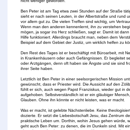
nicht weniger geworden.
Ben Peter ist am Tag etwa zwei Stunden auf der Straße tät
sieht er nach seinen Leuten, in der Albertstraße und rund 
vor allem gut zu. Die vielen Treffen sind wichtig, um Vertr
Wenn man den anderen kennenlernt, ihn zu verstehen beg
mögen, ja sogar ins Herz schließen, sagt er. Damit ist dann
Hilfe funktioniert. Allerdings braucht man, neben dem Ver
Beispiel auf dem Gebiet der Justiz, um wirklich helfen zu k
Den Rest des Tages ist er beschäftigt mit Büroarbeit, mit 
in Krankenhäusern oder auch Gefängnissen. Er begleitet 
oder Arztgängen, denn oft haben sie Ängste und sie sind fr
ihrer Seite haben.
Letztlich ist Ben Peter in einer seelsorgerischen Mission un
gewünscht, dass er Priester wird. Die Aussicht auf den Zöli
fühlt er sich, auch wegen Papst Franziskus, wieder gut in d
aufgehoben. Selbstverständlich ist er ein gläubiger Mensch
Glauben. Ohne ihn könnte er nicht leisten, was er macht.
Was er macht, ist gelebte Nächstenliebe. Keine theologisie
dozierte. Er setzt die Liebesbotschaft Jesu, das Zentrum de
praktische Leben um. Dorthin, wohin Jesus gehen würde, w
geht auch Ben Peter: zu denen, die im Dunkeln sind. Mit 