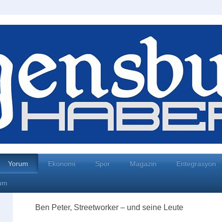
Yorum
Ekonomi
Spor
Magazin
Entegrasyon
um
Ben Peter, Streetworker – und seine Leute