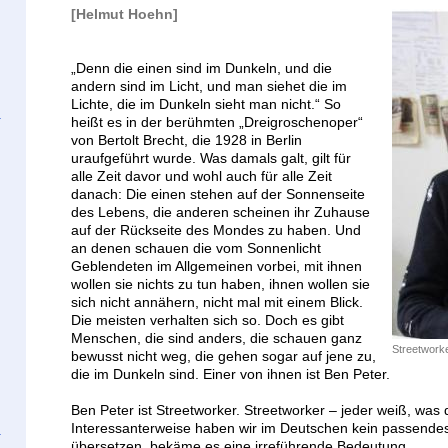
[Helmut Hoehn]
„Denn die einen sind im Dunkeln, und die
andern sind im Licht, und man siehet die im
Lichte, die im Dunkeln sieht man nicht.“ So
heißt es in der berühmten „Dreigroschenoper“
von Bertolt Brecht, die 1928 in Berlin
uraufgeführt wurde. Was damals galt, gilt für
alle Zeit davor und wohl auch für alle Zeit
danach: Die einen stehen auf der Sonnenseite
des Lebens, die anderen scheinen ihr Zuhause
auf der Rückseite des Mondes zu haben. Und
an denen schauen die vom Sonnenlicht
Geblendeten im Allgemeinen vorbei, mit ihnen
wollen sie nichts zu tun haben, ihnen wollen sie
sich nicht annähern, nicht mal mit einem Blick.
Die meisten verhalten sich so. Doch es gibt
Menschen, die sind anders, die schauen ganz
Streetworke
bewusst nicht weg, die gehen sogar auf jene zu,
die im Dunkeln sind. Einer von ihnen ist Ben Peter.
Ben Peter ist Streetworker. Streetworker – jeder weiß, was 
Interessanterweise haben wir im Deutschen kein passendes
übersetzen, bekäme es eine irreführende Bedeutung.