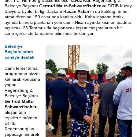
attı. T.C. Nürnberg Başkonsolosu
Yavuz Kül
, Regensburg 2.
Belediye Başkanı
Gertrud Maltz-Schwarzfischer
ve DİTİB Kuzey
Bavyera Eyalet Birliği Başkanı
Hasan Aslan
'ın da katıldığı temel
atma törenine 150 civarında katılım oldu. Kaba inşaatın Aralık
ayında bitmesi planlanan yeni cami, Nisan ayında kısmen ibadete
açılacak. 23 Temmuz'da başlanacak inşaat calışmalarının bir
sene içerisinde tamamen bitirilmesi bekleniyor.
Belediye
Başkanı'ndan
camiye destek
Cami temel atma
programına bizzat
katılarak konuşma
yapan
Regensburg 2.
Belediye Başkanı
Gertrud Maltz-
Schwarzfischer
,
oluşan tüm
tepkilere rağmen,
DİTİB
Regensburg'un
yapacağı minareli