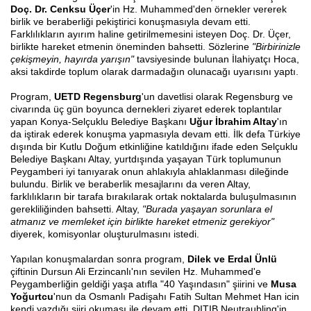
Doç. Dr. Cenksu Üçer
'in Hz. Muhammed'den örnekler vererek
birlik ve beraberliği pekiştirici konuşmasıyla devam etti.
Farklılıkların ayırım haline getirilmemesini isteyen Doç. Dr. Üçer,
birlikte hareket etmenin öneminden bahsetti. Sözlerine
"Birbirinizle
çekişmeyin, hayırda yarışın"
tavsiyesinde bulunan İlahiyatçı Hoca,
aksi takdirde toplum olarak darmadağın olunacağı uyarısını yaptı.
Program,
UETD Regensburg
'un davetlisi olarak Regensburg ve
civarında üç gün boyunca dernekleri ziyaret ederek toplantılar
yapan Konya-Selçuklu Belediye Başkanı
Uğur İbrahim Altay
'ın
da iştirak ederek konuşma yapmasıyla devam etti. İlk defa Türkiye
dışında bir Kutlu Doğum etkinliğine katıldığını ifade eden Selçuklu
Belediye Başkanı Altay, yurtdışında yaşayan Türk toplumunun
Peygamberi iyi tanıyarak onun ahlakıyla ahlaklanması dileğinde
bulundu. Birlik ve beraberlik mesajlarını da veren Altay,
farklılıkların bir tarafa bırakılarak ortak noktalarda buluşulmasının
gerekliliğinden bahsetti. Altay,
"Burada yaşayan sorunlara el
atmanız ve memleket için birlikte hareket etmeniz gerekiyor"
diyerek, komisyonlar oluşturulmasını istedi.
Yapılan konuşmalardan sonra program,
Dilek ve Erdal Ünlü
çiftinin Dursun Ali Erzincanlı'nın sevilen Hz. Muhammed'e
Peygamberliğin geldiği yaşa atıfla "40 Yaşındasın" şiirini ve
Musa
Yoğurtcu
'nun da Osmanlı Padişahı Fatih Sultan Mehmet Han icin
kendi yazdığı şiiri okuması ile devam etti. DITIB Neutraubling'in