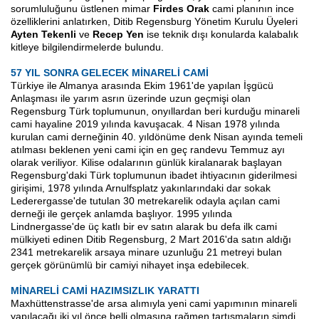
sorumluluğunu üstlenen mimar
Firdes Orak
cami planının ince
özelliklerini anlatırken, Ditib Regensburg Yönetim Kurulu Üyeleri
Ayten Tekenli
ve
Recep Yen
ise teknik dışı konularda kalabalık
kitleye bilgilendirmelerde bulundu.
57 YIL SONRA GELECEK MİNARELİ CAMİ
Türkiye ile Almanya arasında Ekim 1961'de yapılan İşgücü
Anlaşması ile yarım asrın üzerinde uzun geçmişi olan
Regensburg Türk toplumunun, onyıllardan beri kurduğu minareli
cami hayaline 2019 yılında kavuşacak. 4 Nisan 1978 yılında
kurulan cami derneğinin 40. yıldönüme denk Nisan ayında temeli
atılması beklenen yeni cami için en geç randevu Temmuz ayı
olarak veriliyor. Kilise odalarının günlük kiralanarak başlayan
Regensburg'daki Türk toplumunun ibadet ihtiyacının giderilmesi
girişimi, 1978 yılında Arnulfsplatz yakınlarındaki dar sokak
Lederergasse'de tutulan 30 metrekarelik odayla açılan cami
derneği ile gerçek anlamda başlıyor. 1995 yılında
Lindnergasse'de üç katlı bir ev satın alarak bu defa ilk cami
mülkiyeti edinen Ditib Regensburg, 2 Mart 2016'da satın aldığı
2341 metrekarelik arsaya minare uzunluğu 21 metreyi bulan
gerçek görünümlü bir camiyi nihayet inşa edebilecek.
MİNARELİ CAMİ HAZIMSIZLIK YARATTI
Maxhüttenstrasse'de arsa alımıyla yeni cami yapımının minareli
yapılacağı iki yıl önce belli olmasına rağmen tartışmaların şimdi