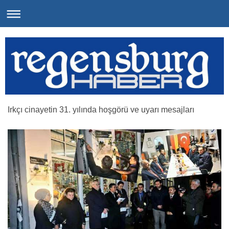
Irkçı cinayetin 31. yılında hoşgörü ve uyarı mesajları