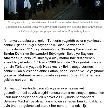
Almanya'nın ilk ırkçı kundaklama cinayeti "Habermeier Haus" önünde Nürnberg
Başkonsolosu Serdar Deniz ve Schwandorf Büyükşehir Belediye Başkanı Andreas
Feller'den ırkçılığa karşı uyarı mesajları. © Regensburg Haber
Almanya'da dalga gibi gelen Türklerin yaşadığı evlerin yakılmaları
sonucu işlenen ırkçı cinayetlerin ilki olan Schwandorf
Kundaklaması, 31'inci yıldönümünde Nürnberg Başkonsolosu
Serdar Deniz
ve Schwandorf Büyükşehir Belediye Başkanı
Andreas Feller
'in katılımlarıyla olay mahallinde düzenlenen
etkinlikle yad edildi. 17 Aralık 1988 tarihinde 19 yaşındaki ırkçı bir
gencin Türklerin yaşadığı
Habermeier Evi
'ni ateşe vermesi
sonucu Can ailesinden anne Fatma, baba Osman ve 12 yaşındaki
çocukları Mehmet ile aynı binada yaşayan Jürgen Hübener feci
şekilde can vermişti.
Schwandorf kentinde uzun süre yeterince hassasiyet
gösterilmemesi büyük eleştiri konusu olan ırkçı cinayeti, gösterilen
uzun mücadeleler sonucu nihayet 2009 yılında Schwandorf
Belediye Meclisi'nce alınan kararla, on seneden beri kundaklanan
evin önünde geleneksel olarak her sene anma etkinliği