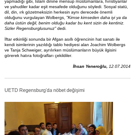
yapmadığı gibi, İslam dinine mensup müslümanlara, hıristiyanlar
ve yahudiler kadar eşit mesafede olduğunu söyledi. Sosyal statü,
dil, din, ırk gözetmeksizin herkesin aynı derecede önemli
olduğunu vurgulayan Wolbergs,
"Kimse kimseden daha iyi ya da
daha üstün değil, benim olduğu kadar bu kent sizin de kentiniz.
Sizler Regensburglusunuz"
dedi.
İftar etkinliği sonunda bir Afgan asıllı öğrencinin hat sanatı ile
kendi isimlerinin yazıldığı tablo hediyesi alan Joachim Wolbergs
ve Tanja Schweiger, ayrılırken müslümanların büyük ilgisini
görerek hatıra fotoğrafları çekildiler.
İ
hsan Yenero
ğlu,
12.07.2014
UETD Regensburg'da nöbet değişimi