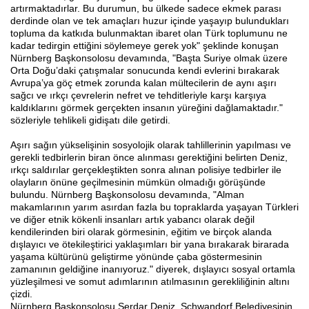
artırmaktadırlar. Bu durumun, bu ülkede sadece ekmek parası
derdinde olan ve tek amaçları huzur içinde yaşayıp bulundukları
topluma da katkıda bulunmaktan ibaret olan Türk toplumunu ne
kadar tedirgin ettiğini söylemeye gerek yok" şeklinde konuşan
Nürnberg Başkonsolosu devamında, "Başta Suriye olmak üzere
Orta Doğu’daki çatışmalar sonucunda kendi evlerini bırakarak
Avrupa’ya göç etmek zorunda kalan mültecilerin de aynı aşırı
sağcı ve ırkçı çevrelerin nefret ve tehditleriyle karşı karşıya
kaldıklarını görmek gerçekten insanın yüreğini dağlamaktadır."
sözleriyle tehlikeli gidişatı dile getirdi.
Aşırı sağın yükselişinin sosyolojik olarak tahlillerinin yapılması ve
gerekli tedbirlerin biran önce alınması gerektiğini belirten Deniz,
ırkçı saldırılar gerçekleştikten sonra alınan polisiye tedbirler ile
olayların önüne geçilmesinin mümkün olmadığı görüşünde
bulundu. Nürnberg Başkonsolosu devamında, "Alman
makamlarının yarım asırdan fazla bu topraklarda yaşayan Türkleri
ve diğer etnik kökenli insanları artık yabancı olarak değil
kendilerinden biri olarak görmesinin, eğitim ve birçok alanda
dışlayıcı ve ötekileştirici yaklaşımları bir yana bırakarak birarada
yaşama kültürünü geliştirme yönünde çaba göstermesinin
zamanının geldiğine inanıyoruz." diyerek, dışlayıcı sosyal ortamla
yüzleşilmesi ve somut adımlarının atılmasının gerekliliğinin altını
çizdi.
Nürnberg Başkonsolosu Serdar Deniz, Schwandorf Belediyesinin