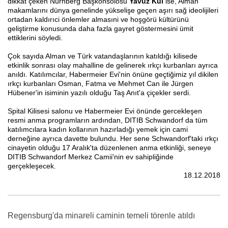
dikkat çeken
Nürnberg Başkonsolosu
Yavuz Kül
ise, Alman
makamlarını dünya genelinde yükselişe geçen aşırı sağ ideolijileri
ortadan kaldırıci önlemler almasıni ve hoşgörü kültürünü
geliştirme konusunda daha fazla gayret göstermesini ümit
ettiklerini söyledi.
Çok sayıda Alman ve Türk vatandaşlarının katıldığı kilisede
etkinlik sonrası olay mahalline de gelinerek ırkçı kurbanları ayrıca
anıldı. Katılımcılar,
Habermeier Evi'nin önüne geçtiğimiz yıl dikilen
ırkçı kurbanları Osman, Fatma ve Mehmet Can ile Jürgen
Hübener'in isiminin yazılı olduğu Taş Anıt'a çiçekler serdi.
Spital Kilisesi salonu ve Habermeier Evi önünde gercekleşen
resmi anma programların ardından, DITIB Schwandorf da tüm
katılımcılara kadın kollarının hazırladığı yemek için cami
derneğine ayrıca davette bulundu. Her sene Schwandorf'taki ırkçı
cinayetin olduğu 17 Aralık'ta düzenlenen anma etkinliği, seneye
DITIB Schwandorf Merkez Camii'nin ev sahipliğinde
gerçekleşecek.
18.12.2018
Regensburg'da minareli caminin temeli törenle atıldı