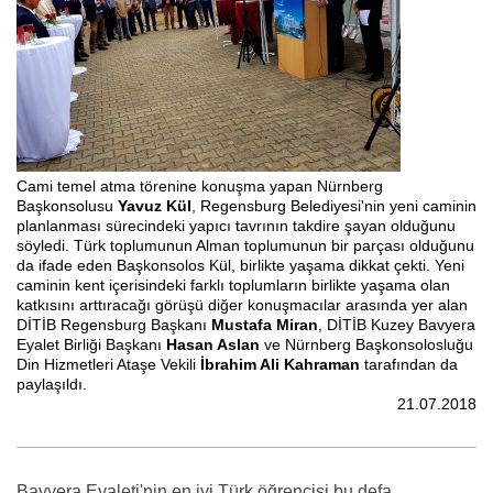
Cami temel atma törenine konuşma yapan Nürnberg
Başkonsolusu
Yavuz Kül
, Regensburg Belediyesi'nin yeni caminin
planlanması sürecindeki yapıcı tavrının takdire şayan olduğunu
söyledi. Türk toplumunun Alman toplumunun bir parçası olduğunu
da ifade eden Başkonsolos Kül, birlikte yaşama dikkat çekti. Yeni
caminin kent içerisindeki farklı toplumların birlikte yaşama olan
katkısını arttıracağı görüşü diğer konuşmacılar arasında yer alan
DİTİB Regensburg Başkanı
Mustafa Miran
, DİTİB Kuzey Bavyera
Eyalet Birliği Başkanı
Hasan Aslan
ve Nürnberg Başkonsolosluğu
Din Hizmetleri Ataşe Vekili
İbrahim Ali Kahraman
tarafından da
paylaşıldı.
21.07.2018
Bavyera Eyaleti'nin en iyi Türk öğrencisi bu defa