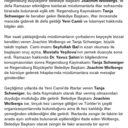
Regensburg Büyükşehir Belediye Başkanı
Joachim Wolbergs
, ilk
defa Ramazan etkinliğine katılarak müslümanlarla iftar sofrasında
birarada bulunarak eşlik etti. Regen
sburg Kaymakamı
Tanja
Schweiger
ile beraber gelen Belediye Başkanı, iftar öncesinde
mescide giderek ilk defa geldiği
Yeni Camii
ve İslamiyet hakkında
bilgiler aldı.
İftar saati yaklaştığında müslümanların çorbalarını kepçeyle bizzat
kendileri veren Joachim Wolbergs ve Tanja Schweiger, büyük
takdir topladı. Cami imamı
Seyfullah Bal
'ın ezan okuması ile
başlayan oruç açma,
Mustafa Yeşilova
'nın yemek duasıyla sona
erdi. Ramazan hakkında
Dr. Yavuz Şahin
'in bilgilendirme
konuşmasından sonra Regensburg Kaymakamı
Tanja Schweiger
ve Regensburg Büyükşehir Belediye Başkanı
Joachim Wolbergs
de kürsüye gelerek hitaplarında müslümanlara sıcak mesajlar
gönderdiler.
Geçtiğimiz yıllarda da Yeni Camii'de iftarlar veren
Tanja
Schweiger
, bu defa Kaymakam olarak iftar vermiş olmasından
duyduğu mutluluğu dile getirdi. Belediye Başkanı
Joachim
Wolbergs
ise, birçok kez camiye gittiğini ve Türkler'in çeşitli
organizasyonlarında bulunduğunu ama ilk kez katıldığı iftar
yemeğinden etkilendiğini dile getirdi. İftarlarda zengin ile fakirin bir
arada aynı sofrada bulunarak eşitlendiğini ifade eden Wolbergs,
Belediye Başkanı olarak zengin ile fakir arasında bir ayrım