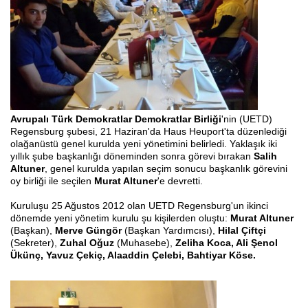
Avrupalı Türk Demokratlar Demokratlar Birliği
'nin (UETD)
Regensburg şubesi, 21 Haziran'da Haus Heuport'ta düzenlediği
olağanüstü genel kurulda yeni yönetimini belirledi. Yaklaşık iki
yıllık şube başkanlığı
döneminden sonra görevi bırakan
Salih
Altuner
, genel kurulda yapılan seçim sonucu başkanlık görevini
oy birliği ile seçilen
Murat Altuner
'e devretti.
Kuruluşu 25 Ağustos 2012 olan UETD Regensburg'un ikinci
dönemde yeni yönetim kurulu şu kişilerden oluştu:
Murat Altuner
(
Başkan
),
Merve Güngör
(Başkan Yardımcısı),
Hilal Çiftçi
(Sekreter),
Zuhal Oğuz
(Muhasebe),
Zeliha Koca, Ali Şenol
Ükünç, Yavuz Çekiç, Alaaddin Çelebi, Bahtiyar Köse.