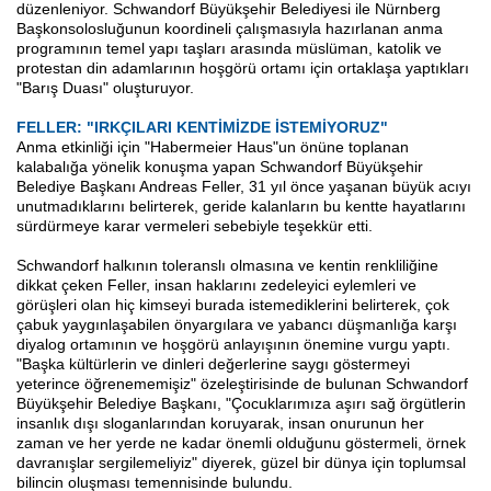
düzenleniyor. Schwandorf Büyükşehir Belediyesi ile Nürnberg
Başkonsolosluğunun koordineli çalışmasıyla hazırlanan anma
programının temel yapı taşları arasında müslüman, katolik ve
protestan din adamlarının hoşgörü ortamı için ortaklaşa yaptıkları
"Barış Duası" oluşturuyor.
FELLER: "IRKÇILARI KENTİMİZDE İSTEMİYORUZ"
Anma etkinliği için "Habermeier Haus"un önüne toplanan
kalabalığa yönelik konuşma yapan Schwandorf Büyükşehir
Belediye Başkanı Andreas Feller, 31 yıl önce yaşanan büyük acıyı
unutmadıklarını belirterek, geride kalanların bu kentte hayatlarını
sürdürmeye karar vermeleri sebebiyle teşekkür etti.
Schwandorf halkının toleranslı olmasına ve kentin renkliliğine
dikkat çeken Feller, insan haklarını zedeleyici eylemleri ve
görüşleri olan hiç kimseyi burada istemediklerini belirterek, çok
çabuk yaygınlaşabilen önyargılara ve yabancı düşmanlığa karşı
diyalog ortamının ve hoşgörü anlayışının önemine vurgu yaptı.
"Başka kültürlerin ve dinleri değerlerine saygı göstermeyi
yeterince öğrenememişiz" özeleştirisinde de bulunan Schwandorf
Büyükşehir Belediye Başkanı, "Çocuklarımıza aşırı sağ örgütlerin
insanlık dışı sloganlarından koruyarak, insan onurunun her
zaman ve her yerde ne kadar önemli olduğunu göstermeli, örnek
davranışlar sergilemeliyiz" diyerek, güzel bir dünya için toplumsal
bilincin oluşması temennisinde bulundu.