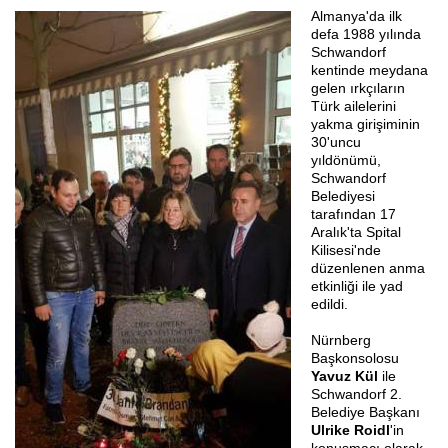
Almanya'da ilk
defa 1988 yılında
Schwandorf
kentinde meydana
gelen ırkçıların
Türk ailelerini
yakma girişiminin
30'uncu
yıldönümü,
Schwandorf
Belediyesi
tarafından 17
Aralık'ta Spital
Kilisesi'nde
düzenlenen anma
etkinliği ile yad
edildi.
Nürnberg
Başkonsolosu
Yavuz Kül
ile
Schwandorf 2.
Belediye Başkanı
Ulrike Roidl
'in