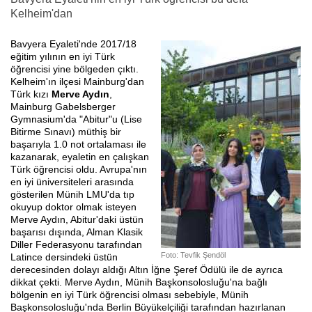
Kelheim'dan
Bavyera Eyaleti'nde 2017/18
eğitim yılının en iyi Türk
öğrencisi yine bölgeden çıktı.
Kelheim'ın ilçesi Mainburg'dan
Türk kızı
Merve Aydın
,
Mainburg Gabelsberger
Gymnasium'da "Abitur"u (Lise
Bitirme Sınavı) müthiş bir
başarıyla 1.0 not ortalaması ile
kazanarak, eyaletin en çalışkan
Türk öğrencisi oldu. Avrupa'nın
en iyi üniversiteleri arasında
gösterilen Münih LMU'da tıp
okuyup doktor olmak isteyen
Merve Aydın, Abitur'daki üstün
başarısı dışında, Alman Klasik
Diller Federasyonu tarafından
Foto: Tevfik Şendöl
Latince dersindeki üstün
derecesinden dolayı aldığı Altın İğne Şeref Ödülü ile de ayrıca
dikkat çekti. Merve Aydın, Münih Başkonsolosluğu'na bağlı
bölgenin en iyi Türk öğrencisi olması sebebiyle, Münih
Başkonsolosluğu'nda Berlin Büyükelçiliği tarafından hazırlanan