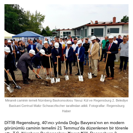
Minareli caminin temeli Nürnberg Baskonsolosu Yavuz Kül ve Regensburg 2. Belediye
Baskani Gertrud Maltz-Schwarzfischer tarafindan atildi. Fotograflar: Regensburg
Haber
DİTİB Regensburg, 40'ıncı yılında Doğu Bavyera'nın en modern
görünümlü caminin temelini 21 Temmuz'da düzenlenen bir törenle