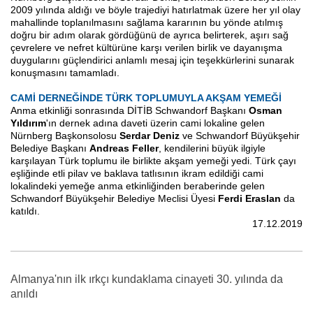
2009 yılında aldığı ve böyle trajediyi hatırlatmak üzere her yıl olay
mahallinde toplanılmasını sağlama kararının bu yönde atılmış
doğru bir adım olarak gördüğünü de ayrıca belirterek, aşırı sağ
çevrelere ve nefret kültürüne karşı verilen birlik ve dayanışma
duygularını güçlendirici anlamlı mesaj için teşekkürlerini sunarak
konuşmasını tamamladı.
CAMİ DERNEĞİNDE TÜRK TOPLUMUYLA AKŞAM YEMEĞİ
Anma etkinliği sonrasında DİTİB Schwandorf Başkanı
Osman
Yıldırım
'ın dernek adına daveti üzerin cami lokaline gelen
Nürnberg Başkonsolosu
Serdar Deniz
ve Schwandorf Büyükşehir
Belediye Başkanı
Andreas Feller
, kendilerini büyük ilgiyle
karşılayan Türk toplumu ile birlikte akşam yemeği yedi. Türk çayı
eşliğinde etli pilav ve baklava tatlısının ikram edildiği cami
lokalindeki yemeğe anma etkinliğinden beraberinde gelen
Schwandorf Büyükşehir Belediye Meclisi Üyesi
Ferdi Eraslan
da
katıldı.
17.12.2019
Almanya'nın ilk ırkçı kundaklama cinayeti 30. yılında da
anıldı