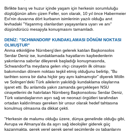
Birlikte barış ve huzur içinde yaşam için herkesin sorumluluğu
düştüğünün altını çizen Feller, son olarak, 10 yıl önce Habermeier
Evi'nin duvarına dört kurbanın isimlerinin yazılı olduğu anıt
levhadaki "Yaşanmış olanlardan yaşayanlara uyarı ve anı"
düşündürücü mesajıyla konuşmasını tamamladı.
DENİZ: "SCHWANDORF KUNDAKLAMASI DÖNÜM NOKTASI
OLMUŞTUR"
Anma etkinliğine Nürnberg'den gelerek katılan Başkonsolos
Serdar Deniz ise, kundaklamada hayatlarını kaybedenlerin
yakınlarına sabırlar dileyerek başladığı konuşmasında,
Schwandorf'ta meydana gelen ırkçı cinayetin ilk olması
bakımından dönem noktası teşkil etmiş olduğunu belirtip, "Bu
tarihten sonra bir daha hiçbir şey aynı kalmamıştır" diyerek Mölln
ve Solingen'deki Türk ailelerin yakıldığı kundaklama olaylarına
işaret etti. Bu anlamda yakın zamanda gerçekleşen NSU
cinayetlerini de hatırlatan Nürnberg Başkonsolosu Serdar Deniz,
Türk vatandaşlarının aşırı sağ ve neonazi örgütleri tarafından
ortadan kaldırılması gereken bir unsur olarak hedef tahtasına
konulmuş olmasına da dikkat çekti.
"Herkesin de malumu olduğu üzere, dünya genelinde olduğu gibi,
Avrupa ve Almanya’da da aşırı sağ ideolojiler giderek güç
kazanmakta, gerek yerel gerek genel seçimlerde oy tabanlarını