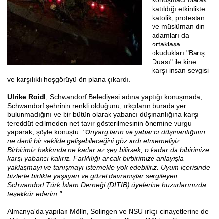
konuşmacı olarak
katıldığı etkinlikte
katolik, protestan
ve müslüman din
adamları da
ortaklaşa
okudukları "Barış
Duası" ile kine
karşı insan sevgisi
ve karşılıklı hoşgörüyü ön plana çıkardı.
Ulrike Roidl
, Schwandorf Belediyesi adına yaptığı konuşmada,
Schwandorf şehrinin renkli olduğunu, ırkçıların burada yer
bulunmadığını ve bir bütün olarak yabancı düşmanlığına karşı
tereddüt edilmeden net tavır gösterilmesinin önemine vurgu
yaparak, şöyle konuştu:
"Önyargıların ve yabancı düşmanlığının
ne denli bir sekilde gelişebileceğini göz ardı etmemeliyiz.
Birbirimiz hakkında ne kadar az şey bilirsek, o kadar da bibirimize
karşı yabancı kalırız. Farklılığı ancak birbirimize anlayışla
yaklaşmayı ve tanışmayı istemekle yok edebiliriz. Uyum içerisinde
bizlerle birlikte yaşayan ve güzel davranışlar sergileyen
Schwandorf Türk İslam Derneği (DITIB) üyelerine huzurlarınızda
teşekkür ederim."
Almanya'da yapılan
Mölln, Solingen ve NSU ırkçı cinayetlerine de