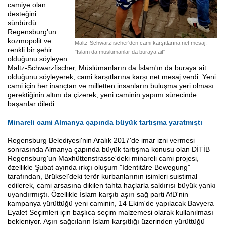
camiye olan
desteğini
sürdürdü.
Regensburg'un
kozmopolit ve
Maltz-Schwarzfischer'den cami karşıtlarına net mesaj:
renkli bir şehir
"İslam da müslümanlar da buraya ait"
olduğunu söyleyen
Maltz-Schwarzfischer, Müslümanların da İslam'ın da buraya ait
olduğunu söyleyerek, cami karşıtlarına karşı net mesaj verdi. Yeni
cami için her inançtan ve milletten insanların buluşma yeri olması
gerektiğinin altını da çizerek, yeni caminin yapımı sürecinde
başarılar diledi.
Minareli cami Almanya çapında büyük tartışma yaratmıştı
Regensburg Belediyesi'nin Aralık 2017'de imar izni vermesi
sonrasında Almanya çapında büyük tartışma konusu olan DİTİB
Regensburg'un Maxhüttenstrasse'deki minareli cami projesi,
özellikle Şubat ayında ırkçı oluşum "Identitäre Bewegung"
tarafından, Brüksel'deki terör kurbanlarının isimleri suistimal
edilerek, cami arsasına dikilen tahta haçlarla saldırısı büyük yankı
uyandırmıştı. Özellikle İslam karşıtı aşırı sağ parti AfD'nin
kampanya yürüttüğü yeni caminin, 14 Ekim'de yapılacak Bavyera
Eyalet Seçimleri için başlıca seçim malzemesi olarak kullanılması
bekleniyor. Aşırı sağcıların İslam karşıtlığı üzerinden yürüttüğü