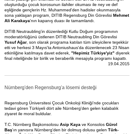
oluşturduğu çocuk korosunun ilahiler okuması ile ney ve def
eşliğinde gençlerin Hz. Muhammed'den hadisler okunmasıyla
sona yaklaşan program, DITIB Regensburg Din Görevlisi
Mehmet
Ali Karakaya
'nın kapanış duası ile tamamlandı.
DITIB Neutraubling'in düzenlediği Kutlu Doğum programının
moderatörlüğünü üstlenen DITIB Neutraubling Din Görevlisi
Yusuf Ağar
, son olarak programa katılan tüm izleyicilere teşekkür
etti ve herkesi 3 Mayıs'ta Antoniushaus'da düzenlenecek 23 Nisan
etkinliğine katılmaya davet ederek,
"Hepimiz Türkiye'yiz"
diyerek
final niteliğinde bir birlik ve beraberlik mesajıyla programı kapattı.
19.04.2015
Nürnberg'den Regensburg'a lösemi desteği
Regensburg Üniversitesi Çocuk Onkoloji Kliniği'nde çocukları
tedavi gören Türkiyeli dört aile Nürnberg'den gelen kalabalık
ziyaret ile moral buldular.
T.C. Nürnberg Başkonsolos
u
Asip Kaya
ve Konsolos
Gürol
Baş
'ın yanısıra Nürnberg'den bir dolmuş dolusu gelen
Türk-