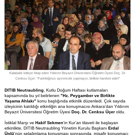
Kalabalık kitleye hitap eden Yıldırım Beyazıt Üniversitesi Öğretim Üyesi Doç. Dr.
Cenksu Üçer: "Farklılığınızı ayırımcılık yapmayın, birlikte hareket edin!"
DITIB Neutraubling
, Kutlu Doğum Haftası kutlamaları
kapsamında bu yıl belirlenen
"Hz. Peygamber ve Birlikte
Yaşama Ahlakı"
konu başlığında etkinlik düzenledi. Çok sayıda
izleyicinin katıldığı etkinliğin ana konuşmacısı Ankara'dan Yıldırım
Beyazıt Üniversitesi Öğretim Üyesi
Doç. Dr. Cenksu Üçer
oldu.
İstiklal Marşı ve
Hakif Sekmen
'in Kur'an tilaveti ile başlayan
etkinlikte, DITIB Neutraubling Yönetim Kurulu Başkanı
Erdal
Ünlü
'nün selağmlama konuşması sonrasında, misafir konuşmacı