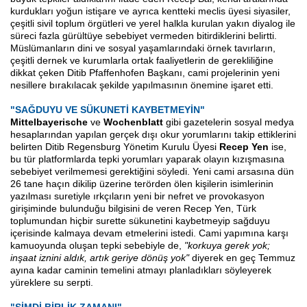
kurdukları yoğun istişare ve ayrıca kentteki meclis üyesi siyasiler,
çeşitli sivil toplum örgütleri ve yerel halkla kurulan yakın diyalog ile
süreci fazla gürültüye sebebiyet vermeden bitirdiklerini belirtti.
Müslümanların dini ve sosyal yaşamlarındaki örnek tavırların,
çeşitli dernek ve kurumlarla ortak faaliyetlerin de gerekliliğine
dikkat çeken Ditib Pfaffenhofen Başkanı, cami projelerinin yeni
nesillere bırakılacak şekilde yapılmasının önemine işaret etti.
"SAĞDUYU VE SÜKUNETİ KAYBETMEYİN"
Mittelbayerische
ve
Wochenblatt
gibi gazetelerin sosyal medya
hesaplarından yapılan gerçek dışı okur yorumlarını takip ettiklerini
belirten Ditib Regensburg Yönetim Kurulu Üyesi
Recep Yen
ise,
bu tür platformlarda tepki yorumları yaparak olayın kızışmasına
sebebiyet verilmemesi gerektiğini söyledi. Yeni cami arsasına dün
26 tane haçın dikilip üzerine terörden ölen kişilerin isimlerinin
yazılması suretiyle ırkçıların yeni bir nefret ve provokasyon
girişiminde bulunduğu bilgisini de veren Recep Yen, Türk
toplumundan hiçbir surette sükunetini kaybetmeyip sağduyu
içerisinde kalmaya devam etmelerini istedi. Cami yapımına karşı
kamuoyunda oluşan tepki sebebiyle de,
"korkuya gerek yok;
inşaat iznini aldık, artık geriye dönüş yok"
diyerek en geç Temmuz
ayına kadar caminin temelini atmayı planladıkları söyleyerek
yüreklere su serpti.