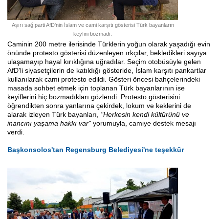
Aşırı sağ parti AfD'nin İslam ve cami karşıtı gösterisi Türk bayanların
keyfini bozmadı.
Caminin 200 metre ilerisinde Türklerin yoğun olarak yaşadığı evin
önünde protesto gösterisi düzenleyen ırkçılar, bekledikleri sayıya
ulaşamayıp hayal kırıklığına uğradılar. Seçim otobüsüyle gelen
AfD'li siyasetçilerin de katıldığı gösteride, İslam karşıtı pankartlar
kullanılarak cami protesto edildi. Gösteri öncesi bahçelerindeki
masada sohbet etmek için toplanan Türk bayanlarının ise
keyiflerini hiç bozmadıkları gözlendi. Protesto gösterisini
öğrendikten sonra yanlarına çekirdek, lokum ve keklerini de
alarak izleyen Türk bayanları,
"Herkesin kendi kültürünü ve
inancını yaşama hakkı var"
yorumuyla, camiye destek mesajı
verdi.
Başkonsolos'tan Regensburg Belediyesi'ne teşekkür