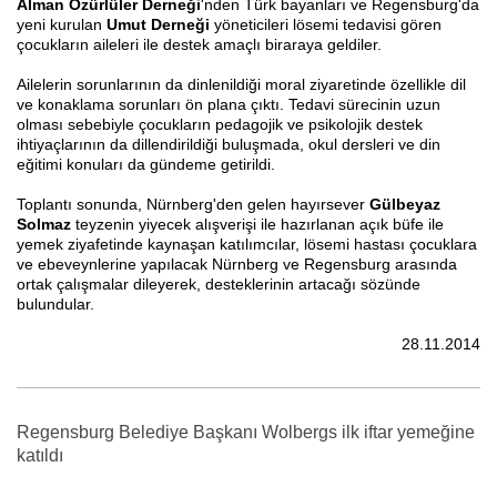
Alman Özürlüler Derneği
'nden Türk bayanları ve Regensburg'da
yeni kurulan
Umut Derneği
yöneticileri lösemi tedavisi gören
çocukların aileleri ile destek amaçlı biraraya geldiler.
Ailelerin sorunlarının da dinlenildiği moral ziyaretinde özellikle dil
ve konaklama sorunları ön plana çıktı. Tedavi sürecinin uzun
olması sebebiyle çocukların pedagojik ve psikolojik destek
ihtiyaçlarının da dillendirildiği buluşmada, okul dersleri ve din
eğitimi konuları da gündeme getirildi.
Toplantı sonunda, Nürnberg'den gelen hayırsever
Gülbeyaz
Solmaz
teyzenin yiyecek alışverişi ile hazırlanan açık büfe ile
yemek ziyafetinde kaynaşan katılımcılar, lösemi hastası çocuklara
ve ebeveynlerine yapılacak Nürnberg ve Regensburg arasında
ortak çalışmalar dileyerek, desteklerinin artacağı sözünde
bulundular.
28.11.2014
Regensburg Belediye Başkanı Wolbergs ilk iftar yemeğine
katıldı