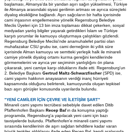
başlaması, Almanya'da bir yandan aşırı sağın yükselmesi, Türkiye
ile Almanya arasındaki siyasi gerilimin artması ve ayrıca süreçteki
diyalog eksikliğine bağlandı. Aşırı sağcıların bir hafta içerisinde
cami inşasının engellemesine yönelik Regensburg Belediye
Meclis Üyeleri için 13 bin imza toplaması dikkat çekerken, sosyal
medyadan yanlış bilgiler yayarak getirdikleri İslam ve Türkiye
karşıtı yorumlar ile kamuoyu oluşturmaya çalıştıkları gözlendi.
Regensburg Belediye Meclisi'nde anamuhalefet partisi olan
muhafazakar CSU grubu ise, cami derneğinin iki yıllık süre
içerisinde Alman kamuoyu ve semtteki yerleşik halk ile minareli
camiye yönelik diyalog ortamı kurma gereğini kendilerinde
görmemelerini ve ayrıca yer seçiminin yanlışlığını ön plana
çıkararak, yeni camiye karşı olduklarını ifade etti. Regensburg'un
2. Belediye Başkanı
Gertrud Maltz-Schwarzfischer
(SPD) ise,
cami yapımı hakkının anayasanın verdiği inanç hürriyeti
kapsamında olduğunu belirterek, kamuoyunda oluşan tepkisel
bazı aşırı görüşler konusunda uyarılarda bulundu.
"YENİ CAMİLER İÇİN ÇEVRE VE İLETİŞİM ŞART"
Minareli cami yapımı tecrübesi sebebiyle davet edilen Ditib
Pfaffenhofen Başkanı
Recep Bal
'ın da konuşma yaptığı
programda, Regensburg'a yapılacak yeni cami için bazı
tavsiyelerde bulundu. Pfaffenhofen'e minareli cami yapımı
sırasında kendilerinin de aşırı sağdan tehditlere kadar varan
büyük tepkiler aldıklarını ifade eden Recep Bal, kendi aralarında