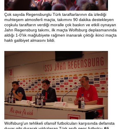
Çok sayıda Regensburglu Türk taraftarlarının da izlediği
muhteşem atmosferli maçta, takımını 90 dakika destekleyen
coşkulu taraftarın verdiği moralle çok baskın ve etkili oynayan
Jahn Regensburg takımı, ilk maçta Wolfsburg deplasmanında
aldığı 1-0'lık mağlubiyete rağmen inanarak çıktığı ikinci maçta
haklı galibiyet almasını bildi.
Wolfsburg'un tehlikeli ofansif futbolcuları karşısında defansta
duvar gibi durarak yıldızlaşan Türk asıllı genç futbolcu
Ali