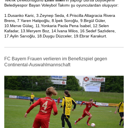
Teknik Direktörlü
ğ
ünü
Emin
İ
men
'in yapt
ı
ğ
ı
Bursa Büyük
ş
ehir
Belediyespor Bayan Voleybol Tak
ım
ı
ş
u oyunculardan olu
ş
uyor:
1.Dusanko Karic, 3.Zeynep Seda, 4.Priscilla Altagracia Rivera
Brens, 7.Yaren Hatipoğlu, 8.İpek Soroğlu, 9.Birgül Güler,
10.Merve Güla
ç
, 11.Yonkaria Paola Pena İsabel, 12.Selen
Kafadar, 13.Meryem Boz, 14.İvana Milos, 16.Sedef Sazlıdere,
17.Aylin Sarıoğlu, 18.Duygu Düzceler, 19.Ebrar Karakurt.
FC Bayern Frauen verlieren im Benefizspiel gegen
Continental-Auswahlmannschaft