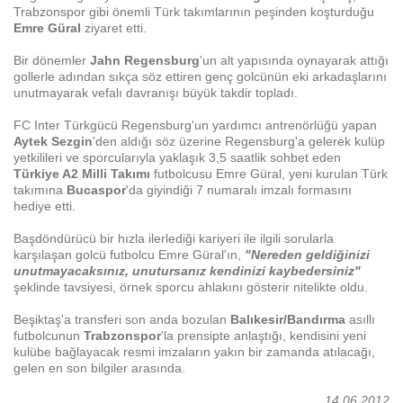
Trabzonspor gibi önemli Türk takımlarının peşinden koşturduğu
Emre Güral
ziyaret etti.
Bir dönemler
Jahn Regensburg
'un alt yapısında
oynayarak attığı
gollerle adından sıkça söz ettiren genç golcünün eki arkadaşlarını
unutmayarak vefalı davranışı büyük takdir topladı.
FC Inter Türkgücü Regensburg'un yardımcı antrenörlüğü yapan
Aytek Sezgin
'den aldığı söz üzerine Regensburg'a gelerek kulüp
yetkilileri ve sporcularıyla yaklaşık 3,5 saatlik sohbet eden
Türkiye A2 Milli Takımı
futbolcusu Emre Güral, yeni kurulan Türk
takımına
Bucaspor
'da giyindiği 7 numaralı imzalı formasını
hediye etti.
Başdöndürücü bir hızla ilerlediği kariyeri ile ilgili sorularla
karşılaşan golcü futbolcu Emre Güral'ın,
"Nereden geldiğinizi
unutmayacaksınız, unutursanız kendinizi kaybedersiniz"
şeklinde tavsiyesi, örnek sporcu ahlakını gösterir nitelikte oldu.
Beşiktaş'a transferi son anda bozulan
Balıkesir/Bandırma
asıllı
futbolcunun
Trabzonspor
'la prensipte anlaştığı, kendisini yeni
kulübe bağlayacak resmi imzaların yakın bir zamanda atılacağı,
gelen en son bilgiler arasında.
14.06.2012