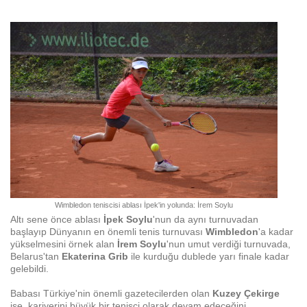
Wimbledon teniscisi ablası İpek'in yolunda: İrem Soylu
Altı sene önce ablası
İpek Soylu
'nun da aynı turnuvadan
başlayıp Dünyanın en önemli tenis turnuvası
Wimbledon
'a kadar
yükselmesini örnek alan
İrem Soylu
'nun umut verdiği turnuvada,
Belarus'tan
Ekaterina Grib
ile kurduğu dublede yarı finale kadar
gelebildi.
Babası Türkiye'nin önemli gazetecilerden olan
Kuzey Çekirge
ise, kariyerini büyük bir tenisci olarak devam edeceğini