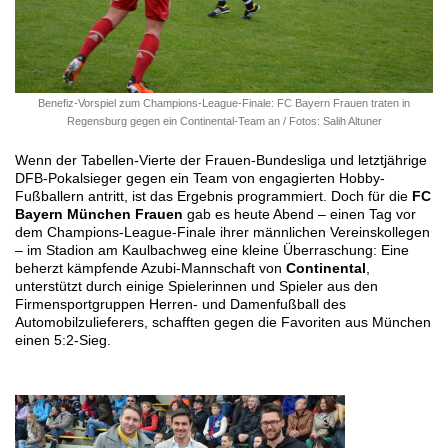
Benefiz-Vorspiel zum Champions-League-Finale: FC Bayern Frauen traten in
Regensburg gegen ein Continental-Team an / Fotos: Salih Altuner
Wenn der Tabellen-Vierte der Frauen-Bundesliga und letztjährige
DFB-Pokalsieger gegen ein Team von engagierten Hobby-
Fußballern antritt, ist das Ergebnis programmiert. Doch für die
FC
Bayern München Frauen
gab es heute Abend – einen Tag vor
dem Champions-League-Finale ihrer männlichen Vereinskollegen
– im Stadion am Kaulbachweg eine kleine Überraschung: Eine
beherzt kämpfende Azubi-Mannschaft von
Continental
,
unterstützt durch einige Spielerinnen und Spieler aus den
Firmensportgruppen Herren- und Damenfußball des
Automobilzulieferers, schafften gegen die Favoriten aus München
einen 5:2-Sieg.