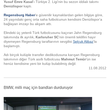
Yusuf Emre Kasal
'ı Türkiye 2. Ligi'nin bu sezon iddialı takımı
Denizlispor
kaptı.
Regensburg Haber
'e güvenilir kaynaklardan gelen bilgiye göre,
24 yaşındaki genç orta saha futbolcunun kendisini Denizlispor'a
bağlayan imzayı bu akşam attı.
Elindeki üç yetenli Türk futbolcusunu kaçıran Jahn Regensburg
takımında ilk ayrılık,
Karlsruher SC
'nin önemli teklifini hayır
diyemeyen Regensburg taraftarının sevgilisi
Selçuk Alibaz
'la
başlamıştı.
Adı birçok kulüple transfer dedikodusuna karışan Regensburg
takımının diğer Türk asıllı futbolcusu
Mahmut Temür
'ün ise
henüz kendisine yeni bir kulüp bulabilmiş değil.
11.08.2012
BMW, milli maç için bandları durduruyor