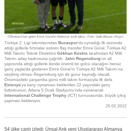
Offenbach'tan gelen Emre Güral'ın Balıkesir asıllı ailesi.. Foto: Salih Altuner (Arşiv)
Türkiye 2. Ligi takımlarından
Bucaspor
'da oynadığı ilk sezonda
attığı gollerle fırtınalar estiren flaş transfer Emre Güral, Türkiye A2
Milli Takımı Teknik Direktörü
Gökhan Keskin
tarafından A2 Milli
Takımı aday kadrosuna çağrıldı.
Jahn Regensburg
'un alt
yapısında attığı gollerle ileride önemli bir golcü olacağını henüz
genç yaşlarda
gösteren Emre Güral'ın Türkiye A2 Milli Takımı'na
seçilmiş olması Regensburg için de gurur kaynağı olacak.
Önümüzdeki çarşamba günü milli takım formasıyla ilk defa
Estonya
'ya karşı oynaması beklenilen 22 yaşındaki genç
futbolcunun, Adana 5 Ocak Stadyumu'nda oynanacak
International Challenge Trophy
(ICT) turnuvasında, büyük çıkış
yapması bekleniyor.
25.02.2012
54 ülke canlı izledi: Ünsal Arık yeni Uluslararası Almanya