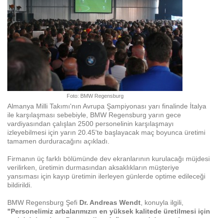
Foto: BMW Regensburg
Almanya Milli Takımı'nın Avrupa Şampiyonası yarı finalinde İtalya
ile karşılaşması sebebiyle, BMW Regensburg yarın gece
vardiyasından çalışlan 2500 personelinin karşılaşmayı
izleyebilmesi için yarın 20.45'te başlayacak maç boyunca üretimi
tamamen durduracağını açıkladı.
Firmanın üç farklı bölümünde dev ekranlarının kurulacağı müjdesi
verilirken, üretimin durmasından aksaklıkların müşteriye
yansıması için kayıp üretimin ilerleyen günlerde optime edileceği
bildirildi.
BMW Regensburg Şefi
Dr. Andreas Wendt
, konuyla ilgili,
"Personelimiz arbalarımızın en yüksek kalitede üretilmesi için