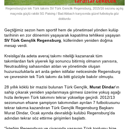
Regensburg'un tek Türk takımı SV Türk Genclik Regensburg, 2015/16 sezonu açılış
maçında güçlü rakibi SG Paising / Bad Abbach karşısında güzel futboluyla göz
doldurdu
Geçtiğimiz sezon hem sportif hem de yönetimsel yönden kulüp
tarihinin en zor dönemini yaşayarak kapatılma tehlikesi yaşayan
SV Türk Gençlik Regensburg
, küllerinden yeniden doğma
mesajı verdi.
Kreisliga'da adeta averaj takımı niteliği kazanarak tüm
takımlardan fark yiyerek ligi sonuncu bitirmiş olmanın yanısıra,
Neutraubling sahasından atılan ve yönetimde oluşan
huzursuzluklarla art arda gelen istifalar neticesinde Regensburg
ve çevresinin tek Türk takımı da bitti gözüyle bakılır olmuştu.
28 yıllık köklü bir mazisi bulunan Türk Gençlik,
Murat Dindar
'ın
sahip çıkarak yeniden yapılanmaya girmesi üzerine yokuş aşağı
hızla ilerleyen Türk takımını tekrar yükselişe geçirdi. 2012/13
sezonunun efsane şampiyon takımından ayrılan 7 futbolcusunu
tekrar takıma kazandıran Türk Gençlik Regensburg Başkanı
Murat Dindar, Ocak ayında devraldığı kulübü Regensburg'da
adından tekrar söz ettirme girişimleri başlattı.
"İsteğim Regensburg ve civarında yaşayan Türk toplumu bize