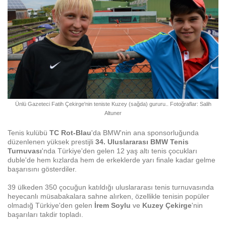
Ünlü Gazeteci Fatih Çekirge'nin teniste Kuzey (sağda) gururu.. Fotoğraflar: Salih
Altuner
Tenis kulübü
TC Rot-Blau
'da BMW'nin ana sponsorluğunda
düzenlenen yüksek prestijli
34. Uluslararası BMW Tenis
Turnuvası
'nda Türkiye'den gelen 12 yaş altı tenis çocukları
duble'de hem kızlarda hem de erkeklerde yarı finale kadar gelme
başarısını gösterdiler.
39 ülkeden 350 çocuğun katıldığı uluslararası tenis turnuvasında
heyecanlı müsabakalara sahne alırken, özellikle tenisin popüler
olmadığ Türkiye'den gelen
İrem Soylu
ve
Kuzey Çekirge
'nin
başarıları takdir topladı.