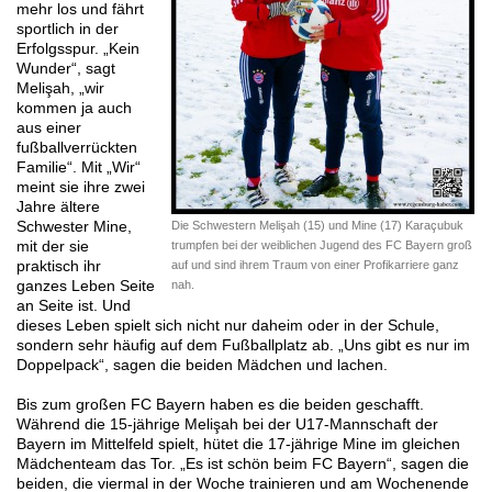
mehr los und fährt
sportlich in der
Erfolgsspur. „Kein
Wunder“, sagt
Melişah, „wir
kommen ja auch
aus einer
fußballverrückten
Familie“. Mit „Wir“
meint sie ihre zwei
Jahre ältere
Schwester Mine,
Die Schwestern Melişah (15) und Mine (17) Karaçubuk
mit der sie
trumpfen bei der weiblichen Jugend des FC Bayern groß
praktisch ihr
auf und sind ihrem Traum von einer Profikarriere ganz
ganzes Leben Seite
nah.
an Seite ist. Und
dieses Leben spielt sich nicht nur daheim oder in der Schule,
sondern sehr häufig auf dem Fußballplatz ab. „Uns gibt es nur im
Doppelpack“, sagen die beiden Mädchen und lachen.
Bis zum großen FC Bayern haben es die beiden geschafft.
Während die 15-jährige Melişah bei der U17-Mannschaft der
Bayern im Mittelfeld spielt, hütet die 17-jährige Mine im gleichen
Mädchenteam das Tor. „Es ist schön beim FC Bayern“, sagen die
beiden, die viermal in der Woche trainieren und am Wochenende