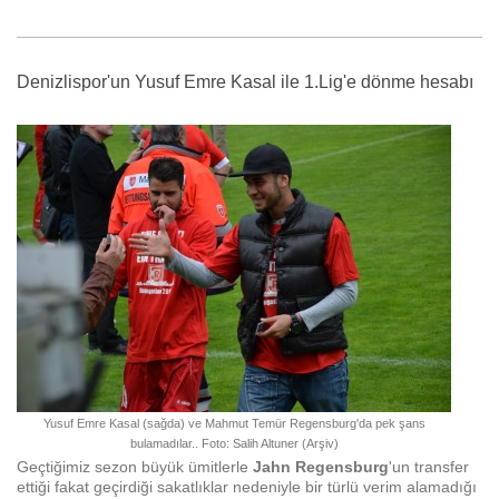
Denizlispor'un Yusuf Emre Kasal ile 1.Lig'e dönme hesabı
Yusuf Emre Kasal (sağda) ve Mahmut Temür Regensburg'da pek şans
bulamadılar.. Foto: Salih Altuner (Arşiv)
Geçtiğimiz sezon büyük ümitlerle
Jahn Regensburg
'un transfer
ettiği fakat geçirdiği sakatlıklar nedeniyle bir türlü verim alamadığı