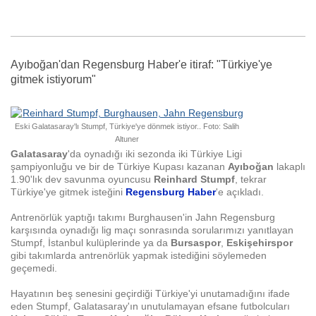
Ayıboğan'dan Regensburg Haber'e itiraf: "Türkiye'ye
gitmek istiyorum"
Eski Galatasaray'lı Stumpf, Türkiye'ye dönmek istiyor.. Foto: Salih
Altuner
Galatasaray
'da oynadığı iki sezonda iki Türkiye Ligi
şampiyonluğu ve bir de Türkiye Kupası kazanan
Ayıboğan
lakaplı
1.90'lık dev savunma oyuncusu
Reinhard Stumpf
, tekrar
Türkiye'ye gitmek isteğini
Regensburg Haber
'e açıkladı.
Antrenörlük yaptığı takımı Burghausen'in Jahn Regensburg
karşısında oynadığı lig maçı sonra
sında sorularımızı yanıtlayan
Stumpf, İstanbul kulüplerinde ya da
Bursaspor
,
Eskişehirspor
gibi takımlarda antrenörlük yapmak istediğini söylemeden
geçemedi.
Hayatının beş senesini geçirdiği Türkiye'yi unutamadığını ifade
eden Stumpf, Galatasaray'ın unutulamayan efsane futbolcuları