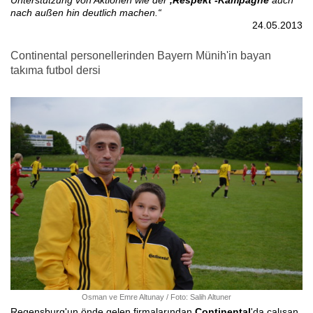
Unterstützung von Aktionen wie der
‚Respekt’-Kampagne
auch
nach außen hin deutlich machen.“
24.05.2013
Continental personellerinden Bayern Münih'in bayan
takıma futbol dersi
Osman ve Emre Altunay / Foto: Salih Altuner
Regensburg'un önde gelen firmalarından
Continental
'da çalışan