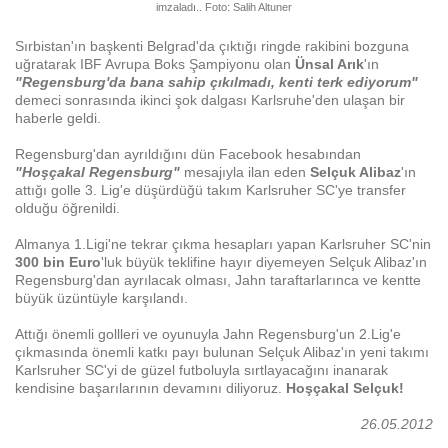
imzaladı.. Foto: Salih Altuner
Sırbistan'ın başkenti Belgrad'da çıktığı ringde rakibini bozguna
uğratarak IBF Avrupa Boks Şampiyonu olan
Ünsal Arık
'ın
"Regensburg'da bana sa
hip çıkılmadı, kenti terk ediyorum"
demeci sonrasında ikinci şok dalgası Karlsruhe'den ulaşan bir
haberle geldi.
Regensburg'dan ayrıldığını dün Facebook hesabından
"Hoşçakal Regensburg"
mesajıyla ilan eden
Selçuk Alibaz
'ın
attığı golle 3. Lig'e düşürdüğü takım Karlsruher SC'ye transfer
olduğu öğrenildi.
Almanya 1.Ligi'ne tekrar çıkma hesapları yapan Karlsruher SC'nin
300 bin Euro
'luk büyük teklifine hayır diyemeyen Selçuk Alibaz'ın
Regensburg'dan ayrılacak olması, Jahn taraftarlarınca ve kentte
büyük üzüntüyle karşılandı.
Attığı önemli gollleri ve oyunuyla Jahn Regensburg'un 2.Lig'e
çıkmasında önemli katkı payı bulunan Selçuk Alibaz'ın yeni takımı
Karlsruher SC'yi de güzel futboluyla sırtlayacağını inanarak
kendisine başarılarının devamını diliyoruz.
Hoşçakal Selçuk!
26.05.2012