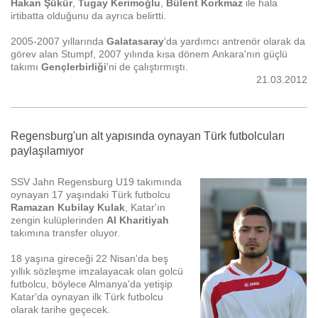
Hakan Şükür
,
Tugay Kerimoğlu
,
Bülent Korkmaz
ile hala
irtibatta olduğunu da ayrıca belirtti.
2005-2007 yıllarında
Galatasaray
'da yardımcı antrenör olarak da
görev alan Stumpf, 2007 yılında kısa dönem Ankara'nın güçlü
takımı
Gençlerbirliği
'ni de çalıştırmıştı.
21.03.2012
Regensburg'un alt yapısında oynayan Türk futbolcuları
paylaşılamıyor
SSV Jahn Regensburg U19 takımında
oynayan 17 yaşındaki Türk futbolcu
Ramazan Kubilay Kulak
, Katar'ın
zengin kulüplerinden
Al Kharitiyah
takımına transfer oluyor.
18 yaşına gireceği 22 Nisan'da beş
yıllık sözleşme imzalayacak olan golcü
futbolcu, böylece Almanya'da yetişip
Katar'da oynayan ilk Türk futbolcu
olarak tarihe geçecek.