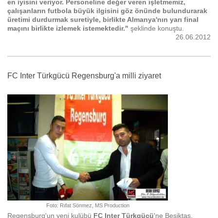
en iyisini veriyor. Personeline değer veren işletmemiz,
çalışanların futbola büyük ilgisini göz önünde bulundurarak
üretimi durdurmak suretiyle, birlikte Almanya'nın yarı final
maçını birlikte izlemek istemektedir."
şeklinde konuştu.
26.06.2012
FC Inter Türkgücü Regensburg'a milli ziyaret
Foto: Rıfat Sönmez, MS Production
Regensburg'un yeni kulübü
FC Inter Türkgücü
'ne Beşiktaş,