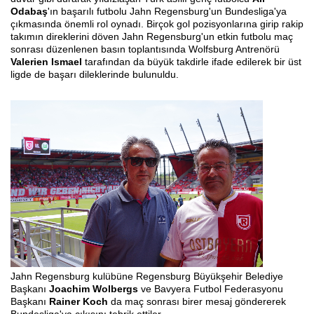
Odabaş
'ın başarılı futbolu Jahn Regensburg'un Bundesliga'ya
çıkmasında önemli rol oynadı. Birçok gol pozisyonlarına girip rakip
takımın direklerini döven Jahn Regensburg'un etkin futbolu maç
sonrası düzenlenen basın toplantısında Wolfsburg Antrenörü
Valerien Ismael
tarafından da büyük takdirle ifade edilerek bir üst
ligde de başarı dileklerinde bulunuldu.
Jahn Regensburg kulübüne Regensburg Büyükşehir Belediye
Başkanı
Joachim Wolbergs
ve Bavyera Futbol Federasyonu
Başkanı
Rainer Koch
da maç sonrası birer mesaj göndererek
Bundesliga'ya çıkışını tebrik ettiler.