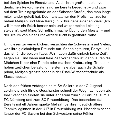
bei den Spielen im Einsatz sind. Auch ihren großen Idolen vom
deutschen Rekordmeister sind sie bereits begegnet – und zwar
auf dem Trainingsgelände an der Säbener Straße, das man lange
miteinander geteilt hat. Doch anstatt nur den Profis nachzueifern,
haben Melişah und Mine Karaçubuk ihre ganz eigenen Ziele: „Ich
will immer ein Stück besser sein und weiter meine Leistung
steigern“, sagt Mine. Schließlich mache Übung den Meister – und
der Traum von einer Profikarriere rückt in greifbare Nähe.
Um diesen zu verwirklichen, verzichten die Schwestern auf Vieles,
was ihre gleichaltrigen Freunde tun. Shoppingtouren, Partys – all
das ist für die beiden Tabu. „Wir haben dafür einfach keine Zeit“,
sagen sie. Und wenn mal freie Zeit vorhanden ist, dann laufen die
Mädchen lieber eine Runde oder machen Krafttraining. Trotz der
hohen zeitlichen Belastung meistern sie aber auch die Schule
prima, Melişah glänzte sogar in der Pindl-Wirtschaftschule als
Klassenbeste.
Nach den frühen Anfängen beim SV Sallern in der G-Jugend
zeichnete sich für die Geschwister schnell der Weg nach oben ab:
Ihre Stationen führten sie unter anderem zum SV Fortuna, zum 1.
FC Nürnberg und zum SC Frauenbiburg. Das besondere dabei:
Bereits mit elf Jahren spielte Melisah bei ihren deutlich älteren
Teamkolleginnen in der U17 in Frauenbiburg mit. Nachdem schon
länger der FC Bayern bei den Schwestern seine Fühler