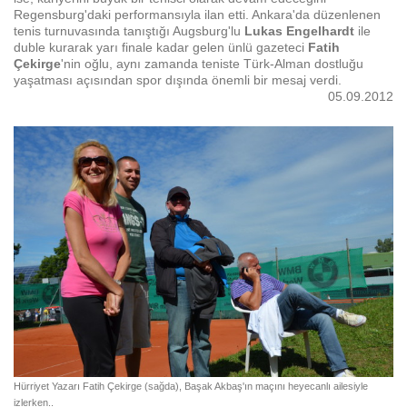
Regensburg'daki performansıyla ilan etti. Ankara'da düzenlenen
tenis turnuvasında tanıştığı Augsburg'lu
Lukas Engelhardt
ile
duble kurarak yarı finale kadar gelen ünlü gazeteci
Fatih
Çekirge
'nin oğlu, aynı zamanda teniste Türk-Alman dostluğu
yaşatması açısından spor dışında önemli bir mesaj verdi.
05.09.2012
Hürriyet Yazarı Fatih Çekirge (sağda), Başak Akbaş'ın maçını heyecanlı ailesiyle
izlerken..