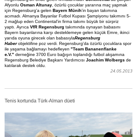
Afyonlu
Osman Altunay
, özürlü çocuklar yararına maç yapmak
için Regensburg'a gelen
Bayern Münih
'in baya
n takımına
acımadı. Almanya Bayanlar Futbol Kupası Şampiyonu takımını 5-
2 mağlup eden Continental'in firma takımı büyük bir sürpriz
yaptı. Ayrıca
VfR Regensburg
takımında oynayan babasını
Bayern bayanlarına karşı desteklemeye gelen küçük Emre, ikinci
yarıda oyuna girecek olan babasıyla
Regensburg
Haber
objektifine poz verdi. Regensburg'da özürlü çocuklara spor
ile yaşama bağlamayı hedefleyen
"Team Bananenflanke
e.V."
derneğine 3700 Euro bağışın toplandığı futbol akşamına
Regensburg Belediye Başkanı Yardımcısı
Joachim Wolbergs
de
katılarak destek oldu.
24.05.2013
Tenis kortunda Türk-Alman düeti