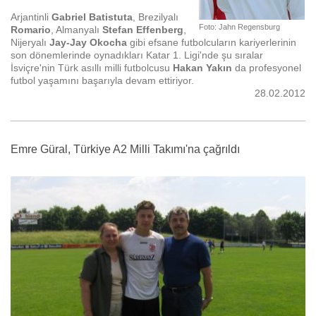
Arjantinli
Gabriel Batistuta
, Brezilyalı
Foto: Jahn Regensburg
Romario
, Almanyalı
Stefan Effenberg
,
Nijeryalı
Jay-Jay Okocha
gibi efsane futbolcuların kariyerlerinin
son dönemlerinde oynadıkları Katar 1. Ligi'nde şu sıralar
İsviçre'nin Türk asıllı milli futbolcusu
Hakan Yakın
da profesyonel
futbol yaşamını başarıyla devam ettiriyor.
28.02.2012
Emre Güral, Türkiye A2 Milli Takımı'na çağrıldı