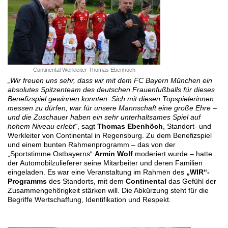
Continental Werkleiter Thomas Ebenhöch
„Wir freuen uns sehr, dass wir mit dem FC Bayern München ein
absolutes Spitzenteam des deutschen Frauenfußballs für dieses
Benefizspiel gewinnen konnten. Sich mit diesen Topspielerinnen
messen zu dürfen, war für unsere Mannschaft eine große Ehre –
und die Zuschauer haben ein sehr unterhaltsames Spiel auf
hohem Niveau erlebt“
, sagt
Thomas Ebenhöch
, Standort- und
Werkleiter von Continental in Regensburg. Zu dem Benefizspiel
und einem bunten Rahmenprogramm – das von der
„Sportstimme Ostbayerns“
Armin Wolf
moderiert wurde – hatte
der Automobilzulieferer seine Mitarbeiter und deren Familien
eingeladen. Es war eine Veranstaltung im Rahmen des
„WIR“-
Programms
des Standorts, mit dem
Continental
das Gefühl der
Zusammengehörigkeit stärken will. Die Abkürzung steht für die
Begriffe Wertschaffung, Identifikation und Respekt.