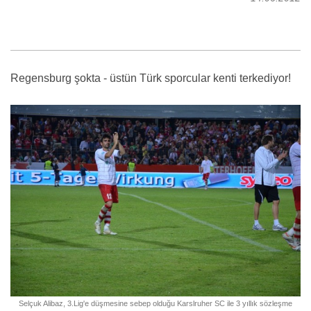
Regensburg şokta - üstün Türk sporcular kenti terkediyor!
Selçuk Alibaz, 3.Lig'e düşmesine sebep olduğu Karslruher SC ile 3 yıllık sözleşme