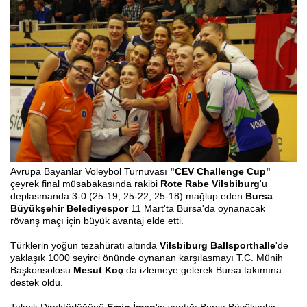
Avrupa Bayanlar Voleybol Turnuvas
ı
"CEV Challenge Cup"
ç
eyrek final müsabakas
ı
nda rakibi
Rote Rabe Vilsbiburg
'u
deplasmanda 3-0 (25-19, 25-22, 25-18) ma
ğ
lup eden
Bursa
Büyükşehir Belediyespor
11 Mart'ta Bursa'da oynanacak
rövan
ş
ma
ç
ı
i
ç
in büyük avantaj elde etti.
Türklerin yo
ğ
un tezahürat
ı
alt
ı
nda
Vilsbiburg Ballsporthalle
'de
yakla
ş
ı
k 1000 seyirci önünde oynanan kar
ş
ı
lasmay
ı
T.C. Münih
Ba
ş
konsolosu
Mesut Ko
ç
d
a izlemeye gelerek Bursa tak
ı
m
ı
na
destek oldu.