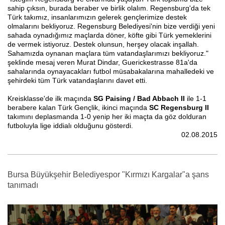
sahip çıksın, burada beraber ve birlik olalım. Regensburg'da tek
Türk takımız, insanlarımızın gelerek gençlerimize destek
olmalarını bekliyoruz. Regensburg Belediyesi'nin bize verdiği yeni
sahada oynadığımız maçlarda döner, köfte gibi Türk yemeklerini
de vermek istiyoruz. Destek olunsun, herşey olacak inşallah.
Sahamızda oynanan maçlara tüm vatandaşlarımızı bekliyoruz."
şeklinde mesaj veren Murat Dindar, Guerickestrasse 81a'da
sahalarında oynayacakları futbol müsabakalarına mahalledeki ve
şehirdeki tüm Türk vatandaşlarını davet etti.
Kreisklasse'de ilk maçında
SG Paising / Bad Abbach II
ile 1-1
berabere kalan Türk Gençlik, ikinci maçında
SC Regensburg II
takımını deplasmanda 1-0 yenip her iki maçta da göz dolduran
futboluyla lige iddialı olduğunu gösterdi.
02.08.2015
Bursa Büyükşehir Belediyespor "Kırmızı Kargalar"a şans
tanımadı